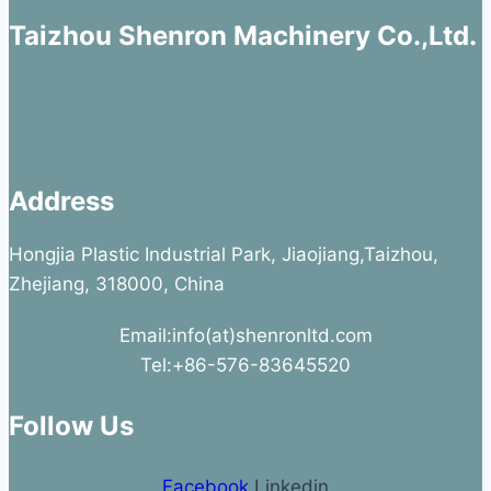
Taizhou Shenron Machinery Co.,Ltd.
Address
Hongjia Plastic Industrial Park, Jiaojiang,Taizhou,
Zhejiang, 318000, China
Email:info(at)shenronltd.com
Tel:+86-576-83645520
Follow Us
Facebook
Linkedin