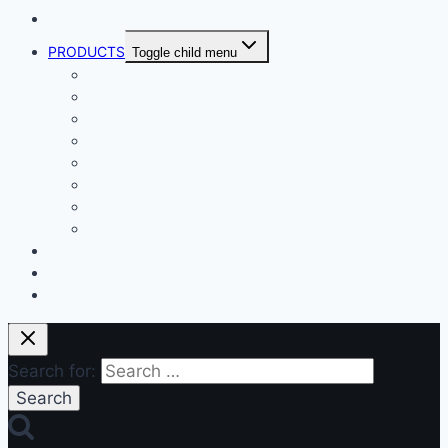
ABOUT
PRODUCTS
Toggle child menu
Dental Air Compressor
Oil-free Air Compressor
Direct Driven Air Compressor
Belt Drive Air Compressor
Rebar Equipment
Electric Motor
Air Pump
Accessories
BLOG
FAQ
CONTACT
Search for: