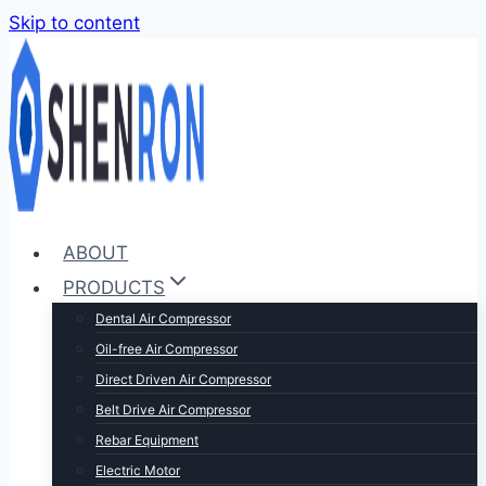
Skip to content
ABOUT
PRODUCTS
Dental Air Compressor
Oil-free Air Compressor
Direct Driven Air Compressor
Belt Drive Air Compressor
Rebar Equipment
Electric Motor