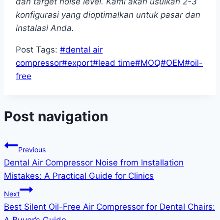
dan target noise level. Kami akan usulkan 2-3
konfigurasi yang dioptimalkan untuk pasar dan
instalasi Anda.
Post Tags:
#
dental air
compressor
#
export
#
lead time
#
MOQ
#
OEM
#
oil-
free
Post navigation
Previous
Dental Air Compressor Noise from Installation
Mistakes: A Practical Guide for Clinics
Next
Best Silent Oil-Free Air Compressor for Dental Chairs:
A Buyer’s Guide