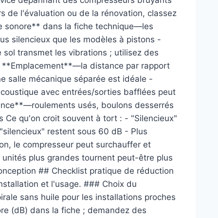
ervice dépannant des compresseurs bruyants
rs de l'évaluation ou de la rénovation, classez
e sonore** dans la fiche technique—les
us silencieux que les modèles à pistons -
ol transmet les vibrations ; utilisez des
 **Emplacement**—la distance par rapport
une salle mécanique séparée est idéale -
acoustique avec entrées/sorties bafflées peut
nance**—roulements usés, boulons desserrés
s Ce qu'on croit souvent à tort : - "Silencieux"
 "silencieux" restent sous 60 dB - Plus
ion, le compresseur peut surchauffer et
 unités plus grandes tournent peut-être plus
onception ## Checklist pratique de réduction
nstallation et l'usage. ### Choix du
irale sans huile pour les installations proches
nore (dB) dans la fiche ; demandez des