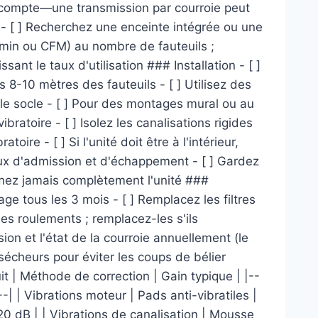
r compte—une transmission par courroie peut
e - [ ] Recherchez une enceinte intégrée ou une
L/min ou CFM) au nombre de fauteuils ;
ant le taux d'utilisation ### Installation - [ ]
 8-10 mètres des fauteuils - [ ] Utilisez des
 le socle - [ ] Pour des montages mural ou au
atoire - [ ] Isolez les canalisations rigides
ire - [ ] Si l'unité doit être à l'intérieur,
ux d'admission et d'échappement - [ ] Gardez
ermez jamais complètement l'unité ###
e tous les 3 mois - [ ] Remplacez les filtres
les roulements ; remplacez-les s'ils
ion et l'état de la courroie annuellement (le
 sécheurs pour éviter les coups de bélier
t | Méthode de correction | Gain typique | |--
-| | Vibrations moteur | Pads anti-vibratiles |
-20 dB | | Vibrations de canalisation | Mousse