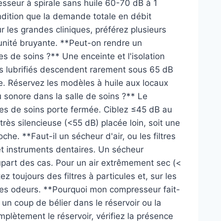
esseur à spirale sans huile 60-70 dB à 1
ndition que la demande totale en débit
r les grandes cliniques, préférez plusieurs
 unité bruyante. **Peut-on rendre un
s de soins ?** Une enceinte et l'isolation
s lubrifiés descendent rarement sous 65 dB
le. Réservez les modèles à huile aux locaux
u sonore dans la salle de soins ?** Le
les de soins porte fermée. Ciblez ≤45 dB au
très silencieuse (<55 dB) placée loin, soit une
oche. **Faut-il un sécheur d'air, ou les filtres
et instruments dentaires. Un sécheur
plupart des cas. Pour un air extrêmement sec (<
 toujours des filtres à particules et, sur les
les odeurs. **Pourquoi mon compresseur fait-
un coup de bélier dans le réservoir ou la
plètement le réservoir, vérifiez la présence