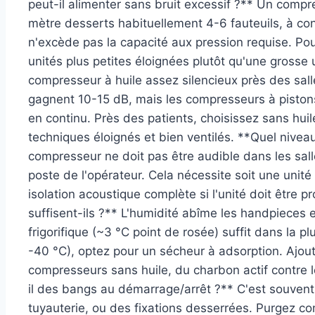
peut-il alimenter sans bruit excessif ?** Un compr
mètre desserts habituellement 4-6 fauteuils, à co
n'excède pas la capacité aux pression requise. Pou
unités plus petites éloignées plutôt qu'une grosse
compresseur à huile assez silencieux près des salle
gagnent 10-15 dB, mais les compresseurs à piston
en continu. Près des patients, choisissez sans hui
techniques éloignés et bien ventilés. **Quel nivea
compresseur ne doit pas être audible dans les sal
poste de l'opérateur. Cela nécessite soit une unité 
isolation acoustique complète si l'unité doit être pr
suffisent-ils ?** L'humidité abîme les handpieces 
frigorifique (~3 °C point de rosée) suffit dans la 
-40 °C), optez pour un sécheur à adsorption. Ajoutez
compresseurs sans huile, du charbon actif contre 
il des bangs au démarrage/arrêt ?** C'est souvent 
tuyauterie, ou des fixations desserrées. Purgez com