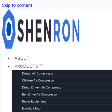
Skip to content
ABOUT
PRODUCTS
Dental Air Compressor
Oil-free Air Compressor
Direct Driven Air Compressor
Belt Drive Air Compressor
Rebar Equipment
Electric Motor