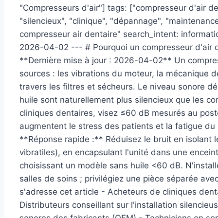
"Compresseurs d'air"] tags: ["compresseur d'air den
"silencieux", "clinique", "dépannage", "maintenance
compresseur air dentaire" search_intent: informatio
2026-04-02 --- # Pourquoi un compresseur d'air de
**Dernière mise à jour : 2026-04-02** Un compresse
sources : les vibrations du moteur, la mécanique des
travers les filtres et sécheurs. Le niveau sonore
huile sont naturellement plus silencieux que les co
cliniques dentaires, visez ≤60 dB mesurés au poste
augmentent le stress des patients et la fatigue du
**Réponse rapide :** Réduisez le bruit en isolant l
vibratiles), en encapsulant l'unité dans une encein
choisissant un modèle sans huile <60 dB. N'instal
salles de soins ; privilégiez une pièce séparée av
s'adresse cet article - Acheteurs de cliniques dent
Distributeurs conseillant sur l'installation silenci