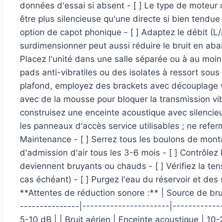
données d'essai si absent - [ ] Le type de moteu
être plus silencieuse qu'une directe si bien tendu
option de capot phonique - [ ] Adaptez le débit (
surdimensionner peut aussi réduire le bruit en abaiss
Placez l'unité dans une salle séparée ou à au moins
pads anti-vibratiles ou des isolates à ressort sous
plafond, employez des brackets avec découplage vibr
avec de la mousse pour bloquer la transmission vibrato
construisez une enceinte acoustique avec silencie
les panneaux d'accès service utilisables ; ne ref
Maintenance - [ ] Serrez tous les boulons de montag
d'admission d'air tous les 3-6 mois - [ ] Contrôlez 
deviennent bruyants ou chauds - [ ] Vérifiez la tens
cas échéant) - [ ] Purgez l'eau du réservoir et des
**Attentes de réduction sonore :** | Source de brui
---------------|----------------------|-------------
5-10 dB | | Bruit aérien | Enceinte acoustique | 10