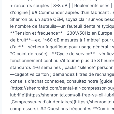
+ raccords souples | 3-8 dB | | Roulements usés | 
d'origine | ## Commander auprès d'un fabricant : s
Shenron ou un autre OEM, soyez clair sur vos beso
le nombre de fauteuils—un fauteuil dentaire typi
**Tension et fréquence**—230V/50Hz en Europe ;
de bruit**—ex. "≤60 dB mesurés à 1 mètre" pour une
d'air**—sécheur frigorifique pour usage général ; 
°C point de rosée) - **Cycle de service**—vérifie
fonctionnement continu s'il tourne plus de 8 heur
standards 4-6 semaines ; packs "silence" personn
—cageot vs carton ; demandez filtres de rechange
conseils d'achat connexes, consultez notre [guide
(https://shenronltd.com/dental-air-compressor-buy
lubrifié](https://shenronltd.com/oil-free-vs-oil-lu
[Compresseurs d'air dentaires](https://shenronltd
compressors). ## Questions fréquentes **Combien