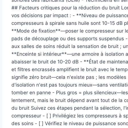
sonores des fabricants (OEM) - Techniciens en s
## Facteurs critiques pour la réduction du bruit Lo
vos décisions par impact : - **Niveau de puissanc
compresseurs à spirale sans huile sont 10-15 dB pl
**Mode de fixation**—poser le compresseur sur le s
pads de découplage ou des supports suspendus -
aux salles de soins réduit la sensation de bruit ; 
**Enceinte si intérieur**—une armoire à isolation 
abaisser le bruit de 10-20 dB - **État de mainte
et filtres encrassés amplifient le bruit avec le temp
signifie zéro bruit—cela n'existe pas ; les modèles
d'isolation n'est pas toujours mieux—sans ventilat
tomber en panne - Plus gros = plus silencieux—les
lentement, mais le bruit dépend avant tout de la c
du bruit Suivez ces étapes pendant la sélection, l'i
compresseur - [ ] Privilégiez les compresseurs à sp
des soins - [ ] Vérifiez le niveau de puissance so