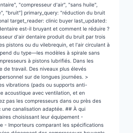
taire", "compresseur d'air", "sans huile",
", "bruit"] primary_query: "réduction du bruit
nal target_reader: clinic buyer last_updated:
ntaire est-il bruyant et comment le réduire ?
ur d'air dentaire produit du bruit par trois
 pistons ou du vilebrequin, et l'air circulant à
 dépend du type—les modèles à spirale sans
mpresseurs à pistons lubrifiés. Dans les
 de travail. Des niveaux plus élevés
 personnel sur de longues journées. >
es vibrations (pads ou supports anti-
te acoustique avec ventilation, et en
lez pas les compresseurs dans ou près des
ec une canalisation adaptée. ## À qui
aires choisissant leur équipement -
euse - Importeurs comparant les spécifications