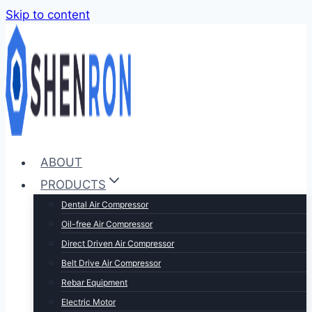
Skip to content
ABOUT
PRODUCTS
Dental Air Compressor
Oil-free Air Compressor
Direct Driven Air Compressor
Belt Drive Air Compressor
Rebar Equipment
Electric Motor