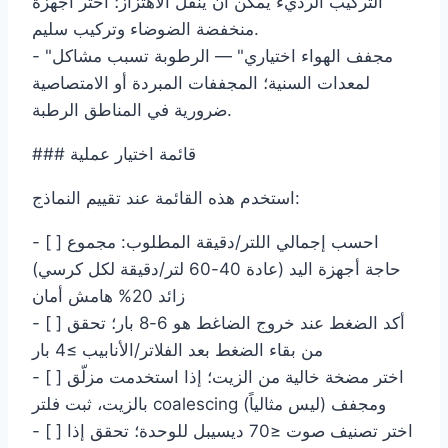
التركيب الرديء يمكن أن ينقل الاهتزاز؛ اختر أجهزة
منخفضة الضوضاء وتركيب سليم.
- "مجفف الهواء اختياري" — الرطوبة تسبب مشاكل
لمعدات السنية؛ المجففات المبردة أو الامتصاصية
ضرورية في المناطق الرطبة.
### قائمة اختيار عملية
استخدم هذه القائمة عند تقييم النماذج:
- [ ] احسب إجمالي اللتر/دقيقة المطلوب: مجموع
حاجة أجهزة اليد (عادة 40-60 لتر/دقيقة لكل كرسي)
زائد 20% هامش أمان
- [ ] أكد الضغط عند خروج الضاغط هو 6-8 بار؛ تحقق
من بقاء الضغط بعد الفلاتر/الأنابيب ≥4 بار
- [ ] اختر مضخة خالية من الزيت؛ إذا استخدمت مزلّق
بالزيت، ثبت فلتر coalescing ومجفف (ليس مثالياً)
- [ ] اختر تصنيف صوت ≤70 ديسيبل للوحدة؛ تحقق إذا