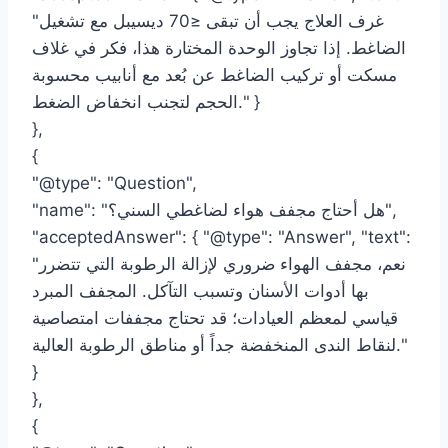
"غرف العلاج يجب أن تبقى ≤70 ديسيبل مع تشغيل
الضاغط. إذا تجاوز الوحدة المختارة هذا، فكر في غلاف
مسكت أو تركيب الضاغط عن بُعد مع أنابيب محسوبة
الحجم لتجنب انخفاض الضغط." }
},
{
"@type": "Question",
"name": "هل أحتاج مجفف هواء لضاغطي السني؟",
"acceptedAnswer": { "@type": "Answer", "text":
"نعم، مجفف الهواء ضروري لإزالة الرطوبة التي تتضرر
بها أدوات الأسنان وتسبب التآكل. المجفف المبرد
قياسي لمعظم العيادات؛ قد تحتاج مجففات امتصاصية
لنقاط الندى المنخفضة جداً أو مناطق الرطوبة العالية."
}
},
{