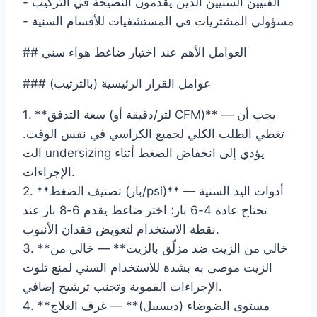
- الفنيين السنيين الذين يقدمون النصيحة في التركيب
- مسؤولي المشتريات في المستشفيات للأقسام السنية
## العوامل الأهم عند اختيار ضاغط هواء سني
### عوامل القرار الرئيسية (بالترتيب)
1. **سعة التدفق (لتر/دقيقة أو CFM)** — يجب أن
تغطي الطلب الكلي لجميع الكراسي في نفس الوقت.
الت undersizing يؤدي إلى انخفاض الضغط أثناء
الإجراءات.
2. **تصنيف الضغط (بار/psi)** — أدوات اليد السنية
تحتاج عادة 4-6 بار؛ اختر ضاغط يقدم 6-8 بار عند
نقطة الاستخدام لتعويض فقدان الأنبوب.
3. **خالي من الزيت ضد مزلّق بالزيت** — خالي من
الزيت موصى به بشدة للاستخدام السني لمنع تلوث
الإجراءات الفموية وتجنب ترشيح إضافي.
4. **مستوى الضوضاء (ديسيبل)** — غرف العلاج