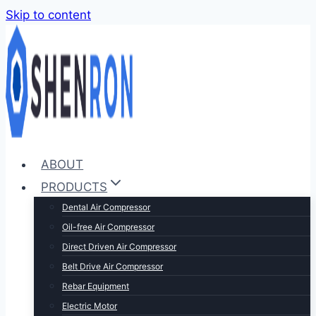
Skip to content
ABOUT
PRODUCTS
Dental Air Compressor
Oil-free Air Compressor
Direct Driven Air Compressor
Belt Drive Air Compressor
Rebar Equipment
Electric Motor