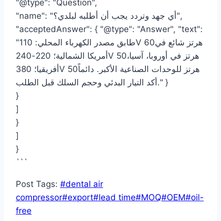
"@type": "Question",
"name": "أي جهد وتردد يجب أن أطلبه لبلدي؟",
"acceptedAnswer": { "@type": "Answer", "text":
"طابق مصدر الكهرباء المحلي: 110V 60هرتز شائع في
أمريكا الشمالية؛ 220-240V 50هرتز في أوروبا، آسيا،
أفريقيا؛ 380V 50هرتز للوحدات الصناعية الأكبر. دائماً
أكد التيار البدئي وحجم السلك قبل الطلب." }
}
]
}
]
}
```
Post Tags:
#
dental air
compressor
#
export
#
lead time
#
MOQ
#
OEM
#
oil-
free