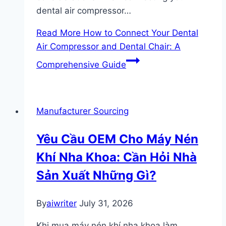
dental air compressor…
Read More
How to Connect Your Dental
Air Compressor and Dental Chair: A
Comprehensive Guide
Manufacturer Sourcing
Yêu Cầu OEM Cho Máy Nén
Khí Nha Khoa: Cần Hỏi Nhà
Sản Xuất Những Gì?
By
aiwriter
July 31, 2026
Khi mua máy nén khí nha khoa làm