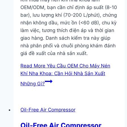
OEM/ODM, bạn cần chỉ định áp suất (8-10
bar), lưu lượng khí (70-200 L/phút), chứng
nhận không dầu, mức ồn (<60 dB), chu kỳ
làm việc, tương thích điện áp và thời gian
giao hàng. Danh sách kiểm tra này giúp
nhà phân phối và chuỗi phòng khám đánh
giá đề xuất của nhà sản xuất.
Read More
Yêu Cầu OEM Cho Máy Nén
Khí Nha Khoa: Cần Hỏi Nhà Sản Xuất
Những Gì?
Oil-Free Air Compressor
Oil-Free Air Compressor