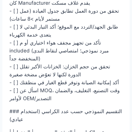
كان Manufacturer يقدم غلاف مسكت
- [ ] تحقق من دورة العمل تطابق جدول العيادة (عمل
مستمر لأيام >8 ساعات)
- [ ] طابق الجهد/التردد مع الموقع؛ أكد التيار البدئي لا
يتعدى خدمة الكهرباء
- [ ] تأكد من تجهيز مجفف هواء اختياري أو م
included (مبرد نموذجي؛ امتصاصي لنقاط الندى
المنخفضة جداً)
- [ ] تحقق من حجم الخزان: الخزانات الأكبر تقلل
الدورة لكنها لا تعوّض مضخة صغيرة
- [ ] أكد إمكانية الصيانة وتوفر قطع الغيار في منطقتك
- [ ] اسأل عن MOQ، وقت التصنيع، التغليف، والضمان
لأوامر OEM/التصدير
### التقسيم النموذجي حسب عدد الكراسي (استخدام
عيادي)