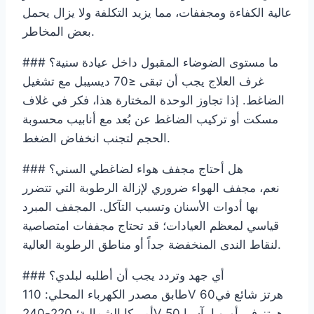
عالية الكفاءة ومجففات، مما يزيد التكلفة ولا يزال يحمل
بعض المخاطر.
### ما مستوى الضوضاء المقبول داخل عيادة سنية؟
غرف العلاج يجب أن تبقى ≤70 ديسيبل مع تشغيل
الضاغط. إذا تجاوز الوحدة المختارة هذا، فكر في غلاف
مسكت أو تركيب الضاغط عن بُعد مع أنابيب محسوبة
الحجم لتجنب انخفاض الضغط.
### هل أحتاج مجفف هواء لضاغطي السني؟
نعم، مجفف الهواء ضروري لإزالة الرطوبة التي تتضرر
بها أدوات الأسنان وتسبب التآكل. المجفف المبرد
قياسي لمعظم العيادات؛ قد تحتاج مجففات امتصاصية
لنقاط الندى المنخفضة جداً أو مناطق الرطوبة العالية.
### أي جهد وتردد يجب أن أطلبه لبلدي؟
طابق مصدر الكهرباء المحلي: 110V 60هرتز شائع في
أمريكا الشمالية؛ 220-240V 50هرتز في أوروبا، آسيا،