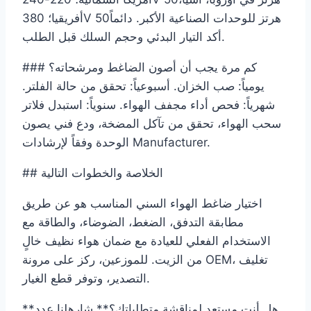
أفريقيا؛ 380V 50هرتز للوحدات الصناعية الأكبر. دائماً
أكد التيار البدئي وحجم السلك قبل الطلب.
### كم مرة يجب أن أصون الضاغط ومرشحاته؟
يومياً: صب الخزان. أسبوعياً: تحقق من حالة الفلتر.
شهرياً: فحص أداء مجفف الهواء. سنوياً: استبدل فلاتر
سحب الهواء، تحقق من تآكل المضخة، ودع فني يصون
الوحدة وفقاً لإرشادات Manufacturer.
## الخلاصة والخطوات التالية
اختيار ضاغط الهواء السني المناسب هو عن طريق
مطابقة التدفق، الضغط، الضوضاء، والطاقة مع
الاستخدام الفعلي للعيادة مع ضمان هواء نظيف خالٍ
من الزيت. للموزعين، ركز على مرونة OEM، تغليف
التصدير، وتوفر قطع الغيار.
**هل أنت مستعد لمناقشة متطلباتك؟** شارهلنا عدد