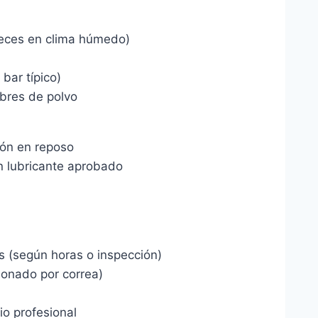
 veces en clima húmedo)
bar típico)
libres de polvo
sión en reposo
con lubricante aprobado
es (según horas o inspección)
cionado por correa)
io profesional