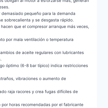
cios obligan al motor a esforzarse más, generan
eses.
or demasiado pequeño para la demanda
se sobrecalienta y se desgasta rápido.
 hacen que el compresor arranque más veces,
to por mala ventilación o temperatura
Cambios de aceite regulares con lubricantes
.
o óptimo (6-8 bar típico) indica restricciones
xtraños, vibraciones o aumento de
o raja racores y crea fugas difíciles de
 o por horas recomendadas por el fabricante