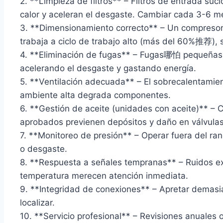
2. **Limpieza de filtros** – Filtros de entrada su
calor y aceleran el desgaste. Cambiar cada 3-6 m
3. **Dimensionamiento correcto** – Un compres
trabaja a ciclo de trabajo alto (más del 60%推荐), 
4. **Eliminación de fugas** – Fugas哪怕 pequeñas
acelerando el desgaste y gastando energía.
5. **Ventilación adecuada** – El sobrecalentamien
ambiente alta degrada componentes.
6. **Gestión de aceite (unidades con aceite)** – 
aprobados previenen depósitos y daño en válvulas
7. **Monitoreo de presión** – Operar fuera del rang
o desgaste.
8. **Respuesta a señales tempranas** – Ruidos e
temperatura merecen atención inmediata.
9. **Integridad de conexiones** – Apretar demasiad
localizar.
10. **Servicio profesional** – Revisiones anuales