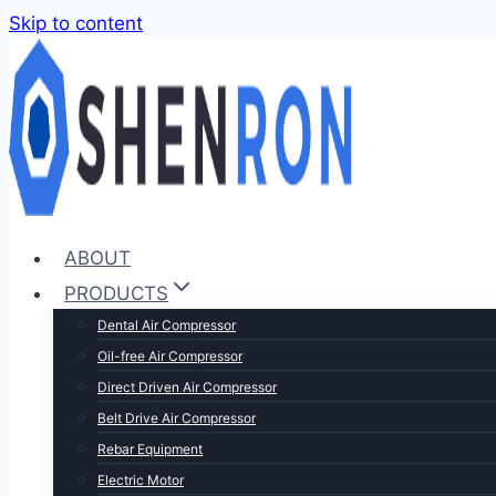
Skip to content
ABOUT
PRODUCTS
Dental Air Compressor
Oil-free Air Compressor
Direct Driven Air Compressor
Belt Drive Air Compressor
Rebar Equipment
Electric Motor