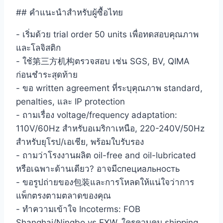
## คำแนะนำสำหรับผู้ซื้อไทย
- เริ่มด้วย trial order 50 units เพื่อทดสอบคุณภาพ
และโลจิสติก
- ใช้第三方机构ตรวจสอบ เช่น SGS, BV, QIMA
ก่อนชำระสุดท้าย
- ขอ written agreement ที่ระบุคุณภาพ standard,
penalties, และ IP protection
- ถามเรื่อง voltage/frequency adaptation:
110V/60Hz สำหรับอเมริกาเหนือ, 220-240V/50Hz
สำหรับยุโรป/เอเชีย, พร้อมใบรับรอง
- ถามว่าโรงงานผลิต oil-free and oil-lubricated
หรือเฉพาะด้านเดียว? อาจมีспециальность
- ขอรูปถ่ายของ包装และการโหลดให้แน่ใจว่าการ
แพ็กตรงตามตลาดของคุณ
- ทำความเข้าใจ Incoterms: FOB
Shanghai/Ningbo vs EXW, ใครควบคุม shipping