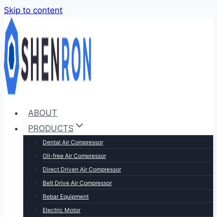
Skip to content
ABOUT
PRODUCTS
Dental Air Compressor
Oil-free Air Compressor
Direct Driven Air Compressor
Belt Drive Air Compressor
Rebar Equipment
Electric Motor