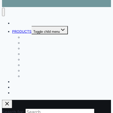
ABOUT
PRODUCTS
Toggle child menu
Dental Air Compressor
Oil-free Air Compressor
Direct Driven Air Compressor
Belt Drive Air Compressor
Rebar Equipment
Electric Motor
Air Pump
Accessories
BLOG
FAQ
CONTACT
Search for: