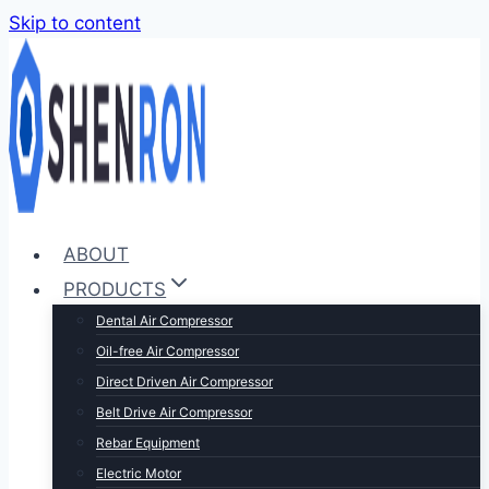
Skip to content
ABOUT
PRODUCTS
Dental Air Compressor
Oil-free Air Compressor
Direct Driven Air Compressor
Belt Drive Air Compressor
Rebar Equipment
Electric Motor