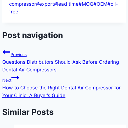
compressor
#
export
#
lead time
#
MOQ
#
OEM
#
oil-
free
Post navigation
Previous
Questions Distributors Should Ask Before Ordering
Dental Air Compressors
Next
How to Choose the Right Dental Air Compressor for
Your Clinic: A Buyer’s Guide
Similar Posts