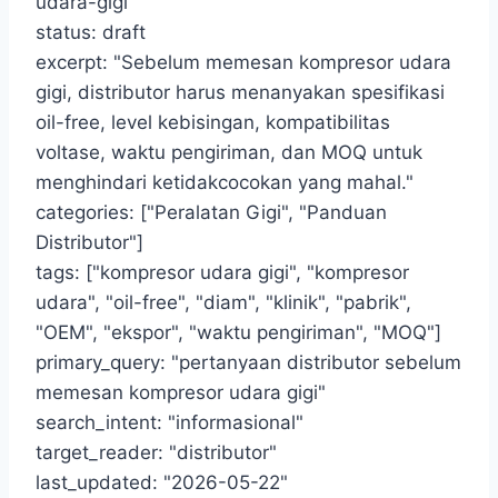
udara-gigi"
status: draft
excerpt: "Sebelum memesan kompresor udara
gigi, distributor harus menanyakan spesifikasi
oil-free, level kebisingan, kompatibilitas
voltase, waktu pengiriman, dan MOQ untuk
menghindari ketidakcocokan yang mahal."
categories: ["Peralatan Gigi", "Panduan
Distributor"]
tags: ["kompresor udara gigi", "kompresor
udara", "oil-free", "diam", "klinik", "pabrik",
"OEM", "ekspor", "waktu pengiriman", "MOQ"]
primary_query: "pertanyaan distributor sebelum
memesan kompresor udara gigi"
search_intent: "informasional"
target_reader: "distributor"
last_updated: "2026-05-22"