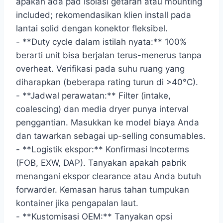
apakah ada pad isolasi getaran atau mounting
included; rekomendasikan klien install pada
lantai solid dengan konektor fleksibel.
- **Duty cycle dalam istilah nyata:** 100%
berarti unit bisa berjalan terus-menerus tanpa
overheat. Verifikasi pada suhu ruang yang
diharapkan (beberapa rating turun di >40°C).
- **Jadwal perawatan:** Filter (intake,
coalescing) dan media dryer punya interval
penggantian. Masukkan ke model biaya Anda
dan tawarkan sebagai up-selling consumables.
- **Logistik ekspor:** Konfirmasi Incoterms
(FOB, EXW, DAP). Tanyakan apakah pabrik
menangani ekspor clearance atau Anda butuh
forwarder. Kemasan harus tahan tumpukan
kontainer jika pengapalan laut.
- **Kustomisasi OEM:** Tanyakan opsi