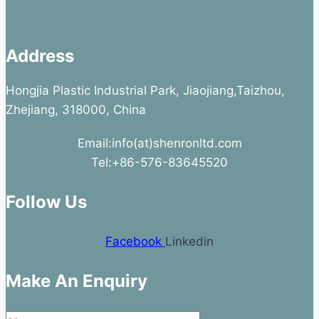
Address
Hongjia Plastic Industrial Park, Jiaojiang,Taizhou,
Zhejiang, 318000, China
Email:info(at)shenronltd.com
Tel:+86-576-83645520
Follow Us
Facebook
Linkedin
Make An Enquiry