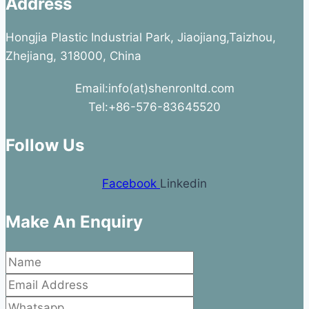
Address
Hongjia Plastic Industrial Park, Jiaojiang,Taizhou,
Zhejiang, 318000, China
Email:info(at)shenronltd.com
Tel:+86-576-83645520
Follow Us
Facebook
Linkedin
Make An Enquiry