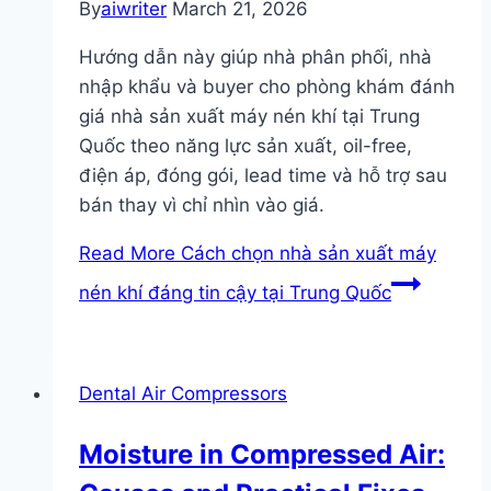
By
aiwriter
March 21, 2026
Hướng dẫn này giúp nhà phân phối, nhà
nhập khẩu và buyer cho phòng khám đánh
giá nhà sản xuất máy nén khí tại Trung
Quốc theo năng lực sản xuất, oil-free,
điện áp, đóng gói, lead time và hỗ trợ sau
bán thay vì chỉ nhìn vào giá.
Read More
Cách chọn nhà sản xuất máy
nén khí đáng tin cậy tại Trung Quốc
Dental Air Compressors
Moisture in Compressed Air: