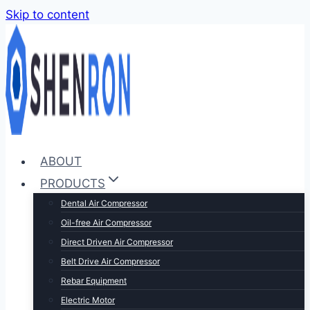
Skip to content
ABOUT
PRODUCTS
Dental Air Compressor
Oil-free Air Compressor
Direct Driven Air Compressor
Belt Drive Air Compressor
Rebar Equipment
Electric Motor