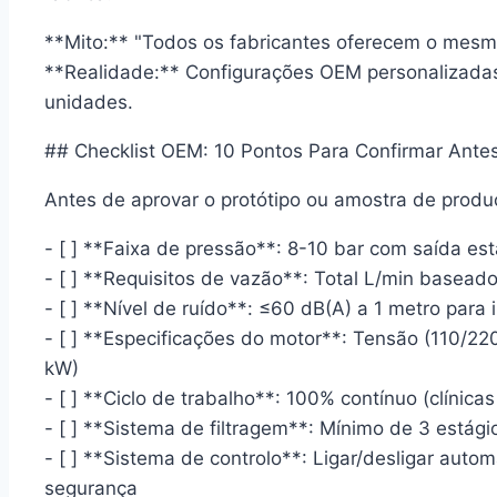
**Mito:** "Todos os fabricantes oferecem o me
**Realidade:** Configurações OEM personalizada
unidades.
## Checklist OEM: 10 Pontos Para Confirmar Ante
Antes de aprovar o protótipo ou amostra de produçã
- [ ] **Faixa de pressão**: 8-10 bar com saída est
- [ ] **Requisitos de vazão**: Total L/min basea
- [ ] **Nível de ruído**: ≤60 dB(A) a 1 metro para 
- [ ] **Especificações do motor**: Tensão (110/22
kW)
- [ ] **Ciclo de trabalho**: 100% contínuo (clínica
- [ ] **Sistema de filtragem**: Mínimo de 3 estági
- [ ] **Sistema de controlo**: Ligar/desligar autom
segurança