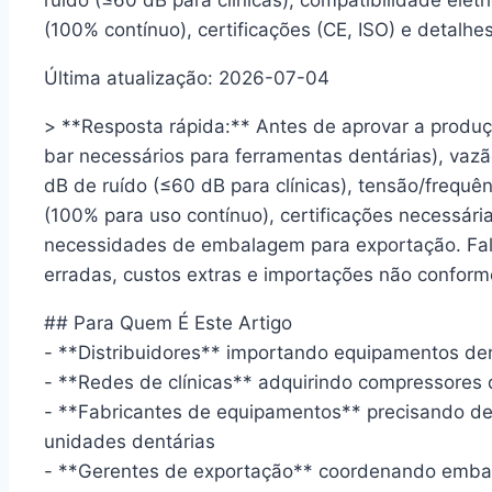
ruído (≤60 dB para clínicas), compatibilidade elétr
(100% contínuo), certificações (CE, ISO) e detal
Última atualização: 2026-07-04
> **Resposta rápida:** Antes de aprovar a produ
bar necessários para ferramentas dentárias), vazã
dB de ruído (≤60 dB para clínicas), tensão/frequên
(100% para uso contínuo), certificações necessári
necessidades de embalagem para exportação. Falt
erradas, custos extras e importações não conform
## Para Quem É Este Artigo
- **Distribuidores** importando equipamentos dent
- **Redes de clínicas** adquirindo compressores d
- **Fabricantes de equipamentos** precisando de
unidades dentárias
- **Gerentes de exportação** coordenando embar