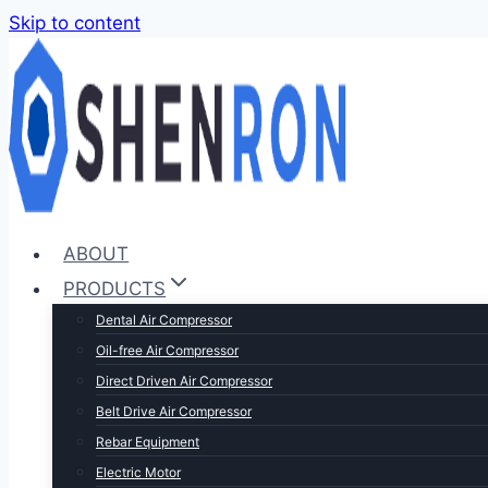
Skip to content
ABOUT
PRODUCTS
Dental Air Compressor
Oil-free Air Compressor
Direct Driven Air Compressor
Belt Drive Air Compressor
Rebar Equipment
Electric Motor