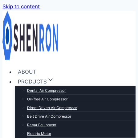
Skip to content
ABOUT
PRODUCTS
Dental Air Compressor
Oil-free Air Compressor
Direct Driven Air Compressor
Belt Drive Air Compressor
Rebar Equipment
Electric Motor