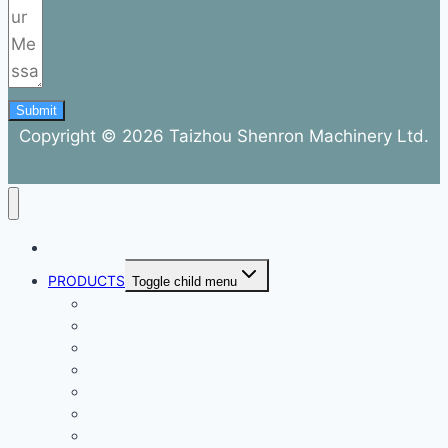
Submit
Copyright © 2026 Taizhou Shenron Machinery Ltd.
ABOUT
PRODUCTS
Toggle child menu
Dental Air Compressor
Oil-free Air Compressor
Direct Driven Air Compressor
Belt Drive Air Compressor
Rebar Equipment
Electric Motor
Air Pump