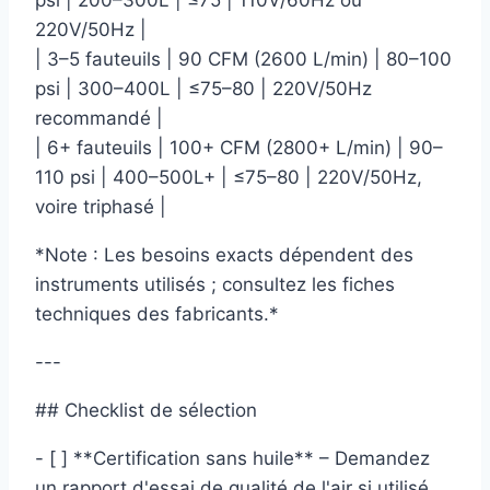
psi | 200–300L | ≤75 | 110V/60Hz ou
220V/50Hz |
| 3–5 fauteuils | 90 CFM (2600 L/min) | 80–100
psi | 300–400L | ≤75–80 | 220V/50Hz
recommandé |
| 6+ fauteuils | 100+ CFM (2800+ L/min) | 90–
110 psi | 400–500L+ | ≤75–80 | 220V/50Hz,
voire triphasé |
*Note : Les besoins exacts dépendent des
instruments utilisés ; consultez les fiches
techniques des fabricants.*
---
## Checklist de sélection
- [ ] **Certification sans huile** – Demandez
un rapport d'essai de qualité de l'air si utilisé