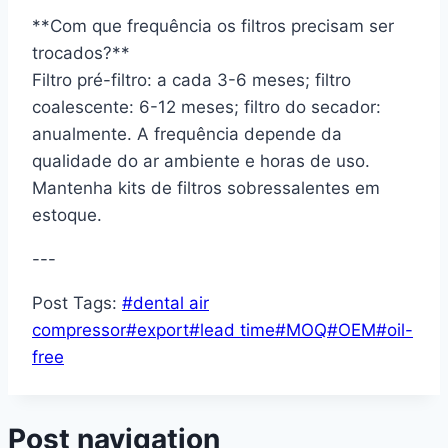
**Com que frequência os filtros precisam ser
trocados?**
Filtro pré-filtro: a cada 3-6 meses; filtro
coalescente: 6-12 meses; filtro do secador:
anualmente. A frequência depende da
qualidade do ar ambiente e horas de uso.
Mantenha kits de filtros sobressalentes em
estoque.
---
Post Tags:
#
dental air
compressor
#
export
#
lead time
#
MOQ
#
OEM
#
oil-
free
Post navigation