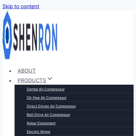
Skip to content
ABOUT
PRODUCTS
Dental Air Compressor
Oil-free Air Compressor
Direct Driven Air Compressor
Belt Drive Air Compressor
Rebar Equipment
Electric Motor