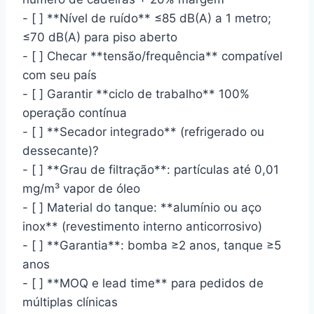
- [ ] **Nível de ruído** ≤85 dB(A) a 1 metro;
≤70 dB(A) para piso aberto
- [ ] Checar **tensão/frequência** compatível
com seu país
- [ ] Garantir **ciclo de trabalho** 100%
operação contínua
- [ ] **Secador integrado** (refrigerado ou
dessecante)?
- [ ] **Grau de filtração**: partículas até 0,01
mg/m³ vapor de óleo
- [ ] Material do tanque: **alumínio ou aço
inox** (revestimento interno anticorrosivo)
- [ ] **Garantia**: bomba ≥2 anos, tanque ≥5
anos
- [ ] **MOQ e lead time** para pedidos de
múltiplas clínicas