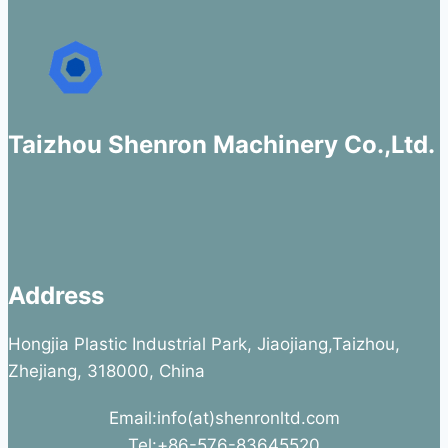
Taizhou Shenron Machinery Co.,Ltd.
Address
Hongjia Plastic Industrial Park, Jiaojiang,Taizhou,
Zhejiang, 318000, China
Email:info(at)shenronltd.com
Tel:+86-576-83645520