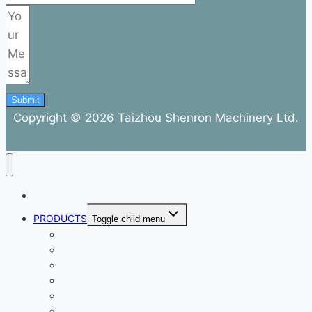
Submit
Copyright © 2026 Taizhou Shenron Machinery Ltd.
ABOUT
PRODUCTS
Toggle child menu
Dental Air Compressor
Oil-free Air Compressor
Direct Driven Air Compressor
Belt Drive Air Compressor
Rebar Equipment
Electric Motor