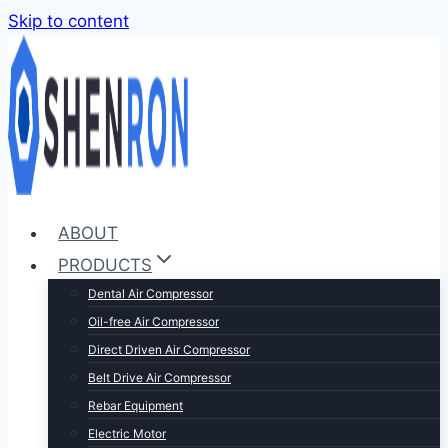
Skip to content
ABOUT
PRODUCTS
Dental Air Compressor
Oil-free Air Compressor
Direct Driven Air Compressor
Belt Drive Air Compressor
Rebar Equipment
Electric Motor