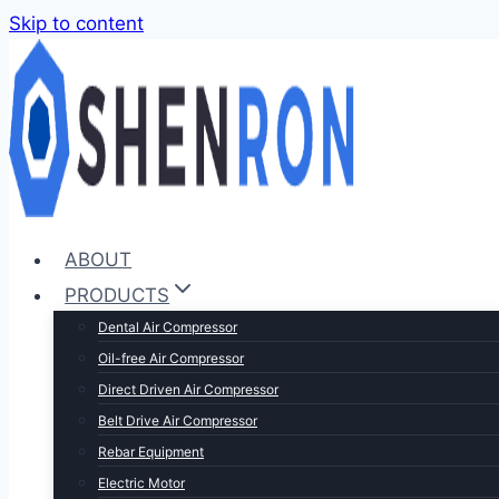
Skip to content
ABOUT
PRODUCTS
Dental Air Compressor
Oil-free Air Compressor
Direct Driven Air Compressor
Belt Drive Air Compressor
Rebar Equipment
Electric Motor