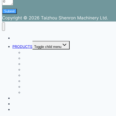
Submit
Copyright © 2026 Taizhou Shenron Machinery Ltd.
ABOUT
PRODUCTS
Toggle child menu
Dental Air Compressor
Oil-free Air Compressor
Direct Driven Air Compressor
Belt Drive Air Compressor
Rebar Equipment
Electric Motor
Air Pump
Accessories
BLOG
FAQ
CONTACT