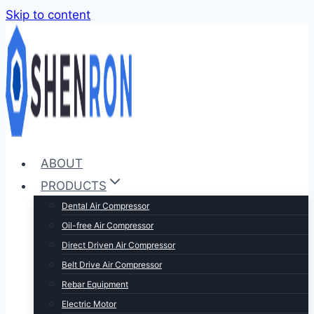
Skip to content
ABOUT
PRODUCTS
Dental Air Compressor
Oil-free Air Compressor
Direct Driven Air Compressor
Belt Drive Air Compressor
Rebar Equipment
Electric Motor