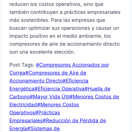
reducen los costos operativos, sino que
también contribuyen a prácticas empresariales
más sostenibles. Para las empresas que
buscan optimizar sus operaciones y causar un
impacto positivo en el medio ambiente, los
compresores de aire de accionamiento directo
son una excelente elección.
Post Tags:
#
Compresores Accionados por
Correa
#
Compresores de Aire de
Accionamiento Directo
#
Eficiencia
Energética
#
Eficiencia Operativa
#
Huella de
Carbono
#
Mayor Vida Útil
#
Menores Costos de
Electricidad
#
Menores Costos
Operativos
#
Prácticas
Empresariales
#
Reducción de Pérdida de
Energía
#
Sistemas de