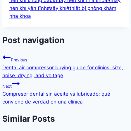
nén khí không dầu
#
máy nén khí nha khoa
#
máy
nén khí yên tĩnh
#
sấy khí
#
thiết bị phòng khám
nha khoa
Post navigation
Previous
Dental air compressor buying guide for clinics: size,
noise, drying, and voltage
Next
Compresor dental sin aceite vs lubricado: qué
conviene de verdad en una clínica
Similar Posts