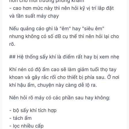
hơn cho môi trường phòng khám
- cao hơn mức này thì nên hỏi kỹ vị trí lắp đặt
và tần suất máy chạy
Nếu quảng cáo ghi là "êm" hay "siêu êm"
nhưng không có số dB cụ thể thì nên hỏi lại cho
rõ.
## Hệ thống sấy khí là điểm rất hay bị xem nhẹ
Khí nén có độ ẩm cao sẽ làm giảm tuổi thọ tay
khoan và gây rắc rối cho thiết bị phía sau. Ở nơi
khí hậu ẩm, chuyện này càng dễ lộ ra.
Nên hỏi rõ máy có các phần sau hay không:
- bộ sấy khí tích hợp
- tách ẩm
- lọc nhiều cấp