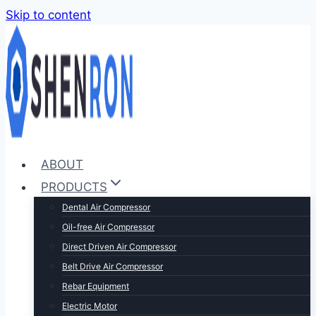
Skip to content
ABOUT
PRODUCTS
Dental Air Compressor
Oil-free Air Compressor
Direct Driven Air Compressor
Belt Drive Air Compressor
Rebar Equipment
Electric Motor