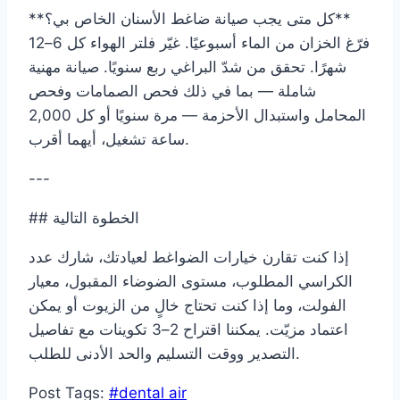
**كل متى يجب صيانة ضاغط الأسنان الخاص بي؟**
فرّغ الخزان من الماء أسبوعيًا. غيّر فلتر الهواء كل 6–12
شهرًا. تحقق من شدّ البراغي ربع سنويًا. صيانة مهنية
شاملة — بما في ذلك فحص الصمامات وفحص
المحامل واستبدال الأحزمة — مرة سنويًا أو كل 2,000
ساعة تشغيل، أيهما أقرب.
---
## الخطوة التالية
إذا كنت تقارن خيارات الضواغط لعيادتك، شارك عدد
الكراسي المطلوب، مستوى الضوضاء المقبول، معيار
الفولت، وما إذا كنت تحتاج خالٍ من الزيوت أو يمكن
اعتماد مزيّت. يمكننا اقتراح 2–3 تكوينات مع تفاصيل
التصدير ووقت التسليم والحد الأدنى للطلب.
Post Tags:
#
dental air