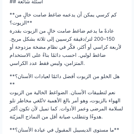
## أسئلة شائعة
**كم كرسي يمكن أن يدعمه ضاغط صامت خالٍ من
الزيوت؟**
عادةً ما يدعم ضاغط صامت خالٍ من الزيوت بقدرة
150–200 لتر/دقيقة كرسيين إلى ثلاثة بشكل مريح.
لأربعة كراسي أو أكثر، فكّر في نظام مضخة مزدوجة أو
ضاغط لولبي. احسب دائمًا بناءً على الاستخدام
المتزامن، وليس فقط عدد الكراسي.
**هل الخلو من الزيوت أفضل دائمًا لعيادات الأسنان؟
**
نعم لتطبيقات الأسنان. الضواغط الخالية من الزيوت
تُلغي مخاطر تلوν الهواء بالزيوت، وهو أمر بالغ الأهمية
لسلامة المرضى وعمر الأدوات. كما تميل لأن تكون أكثر
هدوءًا وتتطلب صيانة أقل من النماذج المزيّتة.
**ما مستوى الديسيبل المقبول في عيادة الأسنان؟**