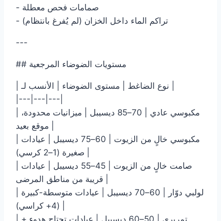
- صمامات فحص معطلة
- تراكم الماء داخل الخزان (لم يُفرغ بانتظام)
---
## مستويات الضوضاء المرجعية
| نوع الضاغط | مستوى الضوضاء | الأنسب لـ |
|---|---|---|
| مكبوسي عادي | 70–85 ديسيبل | ميزانيات محدودة،
موقع بعيد |
| مكبوسي خالٍ من الزيوت | 60–75 ديسيبل | عيادات
صغيرة (1–2 كرسي) |
| صامت خالٍ من الزيوت | 45–55 ديسيبل | عيادات
قريبة من مناطق المرضى |
| لولبي دوّار | 60–70 ديسيبل | عيادات متوسطة-كبيرة
(4+ كراسي) |
| تمريري | 50–60 ديسيبل | عيادات تحتاج هدوء +