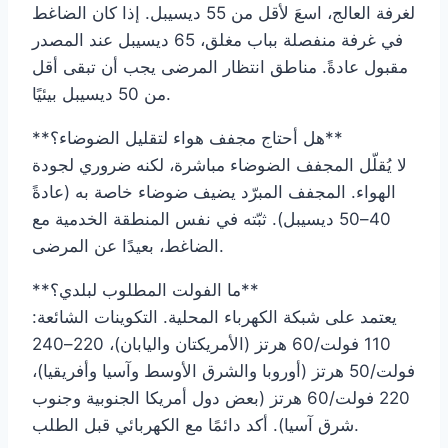
لغرفة العالج، اسعَ لأقل من 55 ديسيبل. إذا كان الضاغط
في غرفة منفصلة بباب مغلق، 65 ديسيبل عند المصدر
مقبول عادةً. مناطق انتظار المرضى يجب أن تبقى أقل
من 50 ديسيبل بيئيًا.
**هل أحتاج مجفف هواء لتقليل الضوضاء؟**
لا يُقلّل المجفف الضوضاء مباشرة، لكنه ضروري لجودة
الهواء. المجفف المبرّد يضيف ضوضاء خاصة به (عادةً
40–50 ديسيبل). ثبّته في نفس المنطقة الخدمية مع
الضاغط، بعيدًا عن المرضى.
**ما الفولت المطلوب لبلدي؟**
يعتمد على شبكة الكهرباء المحلية. التكوينات الشائعة:
110 فولت/60 هرتز (الأمريكتان واليابان)، 220–240
فولت/50 هرتز (أوروبا والشرق الأوسط وآسيا وأفريقيا)،
220 فولت/60 هرتز (بعض دول أمريكا الجنوبية وجنوب
شرق آسيا). أكد دائمًا مع الكهربائي قبل الطلب.