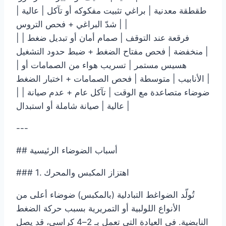
| طقطقة معدنية | براغي تثبيت مفكوكه أو تآكل | عالية
| شدّ البراغي + فحص التروس |
| فرقعة عند التوقف | صمام أمان أو تبديل ضغط |
منخفضة | فحص مفتاح الضغط + ضبط حدود التشغيل |
| هسيس مستمر | تسريب هواء من الصمامات أو
الأنابيب | متوسطة | فحص الصمامات + اختبار الضغط |
| ضوضاء متصاعدة مع الوقت | تآكل عام + عدم صيانة |
عالية | صيانة شاملة أو استبدال |
---
## أسباب الضوضاء الرئيسية
### 1. اهتزاز المكبس والمحرك
تُولّد الضواغط التبادلية (بالمكبس) ضوضاء أعلى من
الأنواع اللولبية أو التمريرية بسبب حركة الضغط
النابضية. في العيادة التي تعمل بـ 2–4 كراسي، قد يصل