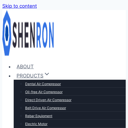
Skip to content
ABOUT
PRODUCTS
Dental Air Compressor
Oil-free Air Compressor
Direct Driven Air Compressor
Belt Drive Air Compressor
Rebar Equipment
Electric Motor