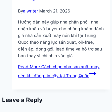
By
aiwriter
March 21, 2026
Hướng dẫn này giúp nhà phân phối, nhà
nhập khẩu và buyer cho phòng khám đánh
giá nhà sản xuất máy nén khí tại Trung
Quốc theo năng lực sản xuất, oil-free,
điện áp, đóng gói, lead time và hỗ trợ sau
bán thay vì chỉ nhìn vào giá.
Read More
Cách chọn nhà sản xuất máy
nén khí đáng tin cậy tại Trung Quốc
Leave a Reply