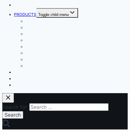
ABOUT
PRODUCTS
Toggle child menu
Dental Air Compressor
Oil-free Air Compressor
Direct Driven Air Compressor
Belt Drive Air Compressor
Rebar Equipment
Electric Motor
Air Pump
Accessories
BLOG
FAQ
CONTACT
Search for: