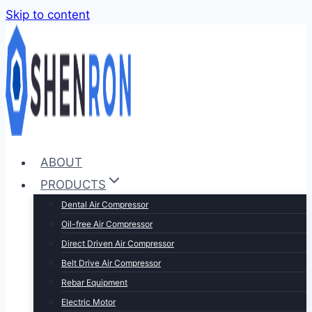
Skip to content
ABOUT
PRODUCTS
Dental Air Compressor
Oil-free Air Compressor
Direct Driven Air Compressor
Belt Drive Air Compressor
Rebar Equipment
Electric Motor