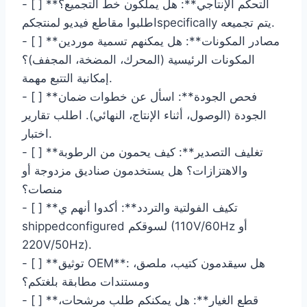
- [ ] **التحكم الإنتاجي**: هل يملكون خط التجميع؟
اطلبوا مقاطع فيديو لمنتجكمspecifically يتم تجميعه.
- [ ] **مصادر المكونات**: هل يمكنهم تسمية موردين
المكونات الرئيسية (المحرك، المضخة، المجفف)؟
إمكانية التتبع مهمة.
- [ ] **فحص الجودة**: اسأل عن خطوات ضمان
الجودة (الوصول، أثناء الإنتاج، النهائي). اطلب تقارير
اختبار.
- [ ] **تغليف التصدير**: كيف يحمون من الرطوبة
والاهتزازات؟ هل يستخدمون صناديق مزدوجة أو
منصات؟
- [ ] **تكيف الفولتية والتردد**: أكدوا أنهم ي
configured لسوقكم (110V/60Hz أو
shipped
220V/50Hz).
- [ ] **توثيق OEM**: هل سيقدمون كتيب، ملصق،
ومستندات مطابقة بلغتكم؟
- [ ] **قطع الغيار**: هل يمكنكم طلب مرشحات،