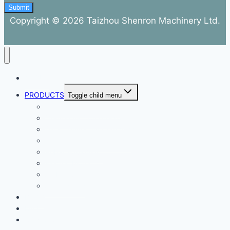
Submit
Copyright © 2026 Taizhou Shenron Machinery Ltd.
ABOUT
PRODUCTS
Toggle child menu
Dental Air Compressor
Oil-free Air Compressor
Direct Driven Air Compressor
Belt Drive Air Compressor
Rebar Equipment
Electric Motor
Air Pump
Accessories
BLOG
FAQ
CONTACT