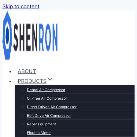
Skip to content
ABOUT
PRODUCTS
Dental Air Compressor
Oil-free Air Compressor
Direct Driven Air Compressor
Belt Drive Air Compressor
Rebar Equipment
Electric Motor