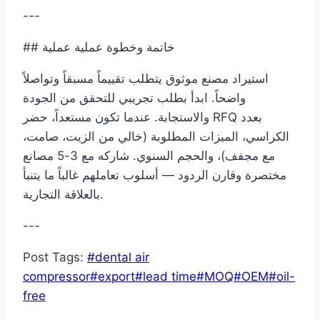
---
## خاتمة وخطوة عملية عملية
استيراد مصنع موثوق يتطلب تقييماً مسبقاً وتواصلاً
واضحاً. ابدأ بطلب تجريبي للتحقق من الجودة
والاستجابة. عندما تكون مستعداً، حضر RFQ بعدد
الكراسي، الميزات المطلوبة (خالي من الزيت، صامت،
مع مجفف)، والحجم السنوي. شاركه مع 3-5 مصانع
مختصرة وقارن الردود — أسلوب تعاملهم غالباً ما يتنبأ
بالعلاقة التجارية.
---
Post Tags:
#
dental air
compressor
#
export
#
lead time
#
MOQ
#
OEM
#
oil-
free