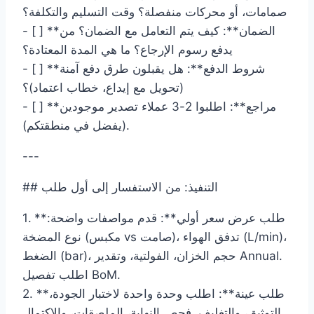
صمامات، أو محركات منفصلة؟ وقت التسليم والتكلفة؟
- [ ] **الضمان**: كيف يتم التعامل مع الضمان؟ من
يدفع رسوم الإرجاع؟ ما هي المدة المعتادة؟
- [ ] **شروط الدفع**: هل يقبلون طرق دفع آمنة
(تحويل مع إيداع، خطاب اعتماد)؟
- [ ] **مراجع**: اطلبوا 2-3 عملاء تصدير موجودين
(يفضل في منطقتكم).
---
## التنفيذ: من الاستفسار إلى أول طلب
1. **طلب عرض سعر أولي**: قدم مواصفات واضحة:
نوع المضخة (مكبس vs صامت)، تدفق الهواء (L/min)،
الضغط (bar)، حجم الخزان، الفولتية، وتقدير Annual.
اطلب تفصيل BoM.
2. **طلب عينة**: اطلب وحدة واحدة لاختبار الجودة،
التوثيق، والتغليف. فحص النهاية، الملصقات، والاكتمال.