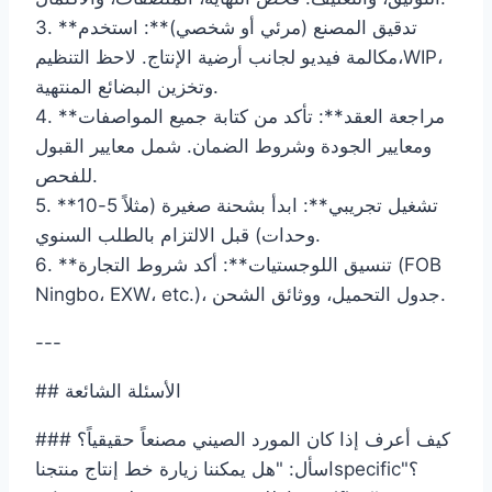
3. **تدقيق المصنع (مرئي أو شخصي)**: استخدم
مكالمة فيديو لجانب أرضية الإنتاج. لاحظ التنظيم،WIP،
وتخزين البضائع المنتهية.
4. **مراجعة العقد**: تأكد من كتابة جميع المواصفات
ومعايير الجودة وشروط الضمان. شمل معايير القبول
للفحص.
5. **تشغيل تجريبي**: ابدأ بشحنة صغيرة (مثلاً 5-10
وحدات) قبل الالتزام بالطلب السنوي.
6. **تنسيق اللوجستيات**: أكد شروط التجارة (FOB
Ningbo، EXW، etc.)، جدول التحميل، ووثائق الشحن.
---
## الأسئلة الشائعة
### كيف أعرف إذا كان المورد الصيني مصنعاً حقيقياً؟
اسأل: "هل يمكننا زيارة خط إنتاج منتجناspecific؟"