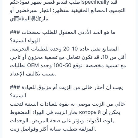
اطلب فيديو قصير يظهر نموذجكمspecifically قيد
التجميع. المصانع الحقيقية ستظهر؛ التجار سيرفضون أو
ي而非الم鼻涕مار.
### ما هو الحد الأددى المعقول للطلب لمضخات
الهواء السنية؟
المصانع تقبل عادة 10-20 وحدة للطلبات التجريبية.
أقل من 10، قد تكون تتعامل مع تصفية مخزون أو تاجر.
لطلبات OEM مع تسمية مخصصة، توقع 50-100 وحدة
بسبب تكاليف الإعداد.
### يجب أن أختار خالي من الزيت أم مزلوق للعيادة
السنية؟
خالي من الزيت موصى به بقوة للعيادات السنية لتجنب
بخار الزيت في الهواء المضغوط который يمكن أن
يلوث الأدوات ويؤثر على صحة المريض. الوحدات
المزلقة تتطلب صيانة أكثر وفواصل زيت.