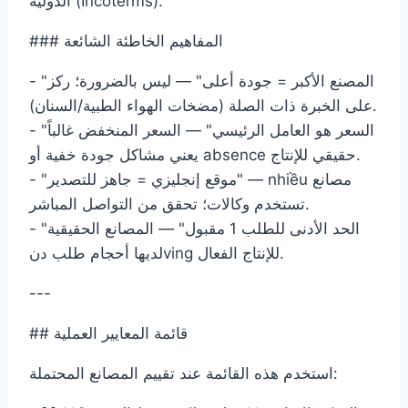
الدولية (Incoterms).
### المفاهيم الخاطئة الشائعة
- "المصنع الأكبر = جودة أعلى" — ليس بالضرورة؛ ركز
على الخبرة ذات الصلة (مضخات الهواء الطبية/السنان).
- "السعر هو العامل الرئيسي" — السعر المنخفض غالباً
يعني مشاكل جودة خفية أو absence حقيقي للإنتاج.
- "موقع إنجليزي = جاهز للتصدير" — nhiều مصانع
تستخدم وكالات؛ تحقق من التواصل المباشر.
- "الحد الأدنى للطلب 1 مقبول" — المصانع الحقيقية
لديها أحجام طلب دنving للإنتاج الفعال.
---
## قائمة المعايير العملية
استخدم هذه القائمة عند تقييم المصانع المحتملة: