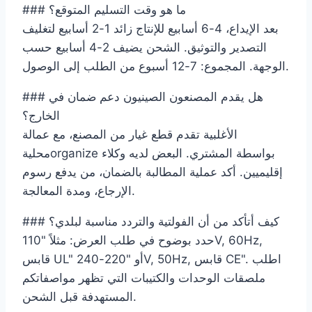
### ما هو وقت التسليم المتوقع؟
بعد الإيداع، 4-6 أسابيع للإنتاج زائد 1-2 أسابيع لتغليف
التصدير والتوثيق. الشحن يضيف 2-4 أسابيع حسب
الوجهة. المجموع: 7-12 أسبوع من الطلب إلى الوصول.
### هل يقدم المصنعون الصينيون دعم ضمان في
الخارج؟
الأغلبية تقدم قطع غيار من المصنع، مع عمالة
محليةorganize بواسطة المشتري. البعض لديه وكلاء
إقليميين. أكد عملية المطالبة بالضمان، من يدفع رسوم
الإرجاع، ومدة المعالجة.
### كيف أتأكد من أن الفولتية والتردد مناسبة لبلدي؟
حدد بوضوح في طلب العرض: مثلاً "110V, 60Hz,
قابس UL" أو "220-240V, 50Hz, قابس CE". اطلب
ملصقات الوحدات والكتيبات التي تظهر مواصفاتكم
المستهدفة قبل الشحن.