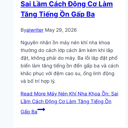
Sai Lầm Cách Động Cơ Làm
Tăng Tiếng Ồn Gấp Ba
By
aiwriter
May 29, 2026
Nguyên nhân ồn máy nén khí nha khoa
thường do cách lớp cách âm kém khi lắp
đặt, không phải do máy. Ba lỗi lắp đặt phổ
biến làm tăng tiếng ồn đến gấp ba và cách
khắc phục với đệm cao su, ống linh động
và bố trí hợp lý.
Read More
Máy Nén Khí Nha Khoa Ồn: Sai
Lầm Cách Động Cơ Làm Tăng Tiếng Ồn
Gấp Ba