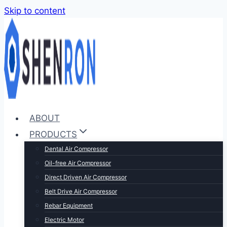
Skip to content
ABOUT
PRODUCTS
Dental Air Compressor
Oil-free Air Compressor
Direct Driven Air Compressor
Belt Drive Air Compressor
Rebar Equipment
Electric Motor