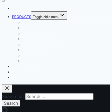
ABOUT
PRODUCTS
Toggle child menu
Dental Air Compressor
Oil-free Air Compressor
Direct Driven Air Compressor
Belt Drive Air Compressor
Rebar Equipment
Electric Motor
Air Pump
Accessories
BLOG
FAQ
CONTACT
Search for: