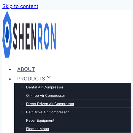
Skip to content
ABOUT
PRODUCTS
Dental Air Compressor
Oil-free Air Compressor
Direct Driven Air Compressor
Belt Drive Air Compressor
Rebar Equipment
Electric Motor