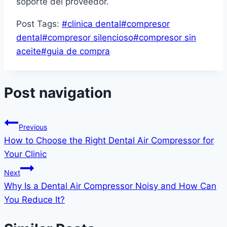
soporte del proveedor.
Post Tags:
#
clinica dental
#
compresor
dental
#
compresor silencioso
#
compresor sin
aceite
#
guia de compra
Post navigation
Previous
How to Choose the Right Dental Air Compressor for
Your Clinic
Next
Why Is a Dental Air Compressor Noisy and How Can
You Reduce It?