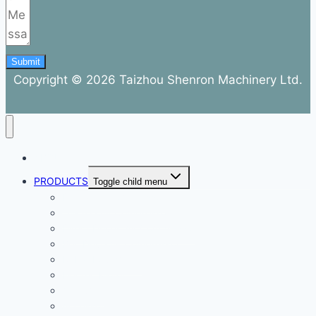
Submit
Copyright © 2026 Taizhou Shenron Machinery Ltd.
ABOUT
PRODUCTS
Toggle child menu
Dental Air Compressor
Oil-free Air Compressor
Direct Driven Air Compressor
Belt Drive Air Compressor
Rebar Equipment
Electric Motor
Air Pump
Accessories