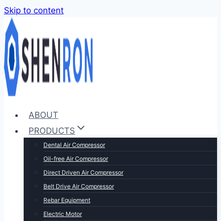
Skip to content
ABOUT
PRODUCTS
Dental Air Compressor
Oil-free Air Compressor
Direct Driven Air Compressor
Belt Drive Air Compressor
Rebar Equipment
Electric Motor