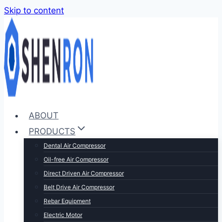
Skip to content
ABOUT
PRODUCTS
Dental Air Compressor
Oil-free Air Compressor
Direct Driven Air Compressor
Belt Drive Air Compressor
Rebar Equipment
Electric Motor