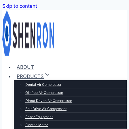
Skip to content
ABOUT
PRODUCTS
Dental Air Compressor
Oil-free Air Compressor
Direct Driven Air Compressor
Belt Drive Air Compressor
Rebar Equipment
Electric Motor