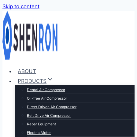
Skip to content
ABOUT
PRODUCTS
Dental Air Compressor
Oil-free Air Compressor
Direct Driven Air Compressor
Belt Drive Air Compressor
Rebar Equipment
Electric Motor