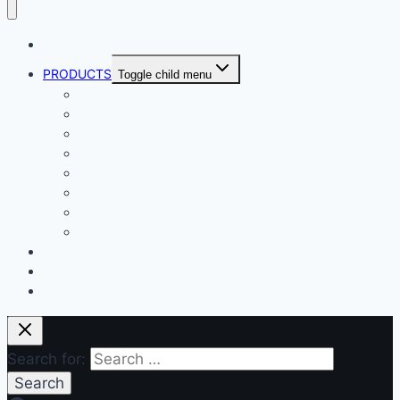
ABOUT
PRODUCTS
Toggle child menu
Dental Air Compressor
Oil-free Air Compressor
Direct Driven Air Compressor
Belt Drive Air Compressor
Rebar Equipment
Electric Motor
Air Pump
Accessories
BLOG
FAQ
CONTACT
Search for: