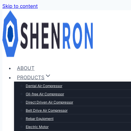
Skip to content
ABOUT
PRODUCTS
Dental Air Compressor
Oil-free Air Compressor
Direct Driven Air Compressor
Belt Drive Air Compressor
Rebar Equipment
Electric Motor