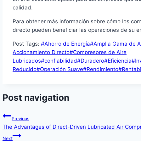
calidad.
Para obtener más información sobre cómo los com
directo pueden beneficiar las operaciones de su 
Post Tags:
#
Ahorro de Energía
#
Amplia Gama de A
Accionamiento Directo
#
Compresores de Aire
Lubricados
#
confiabilidad
#
Duradero
#
Eficiencia
#
In
Reducido
#
Operación Suave
#
Rendimiento
#
Rentabi
Post navigation
Previous
The Advantages of Direct-Driven Lubricated Air Comp
Next