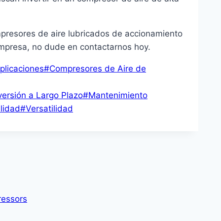
presores de aire lubricados de accionamiento
empresa, no dude en contactarnos hoy.
plicaciones
#
Compresores de Aire de
versión a Largo Plazo
#
Mantenimiento
lidad
#
Versatilidad
ressors